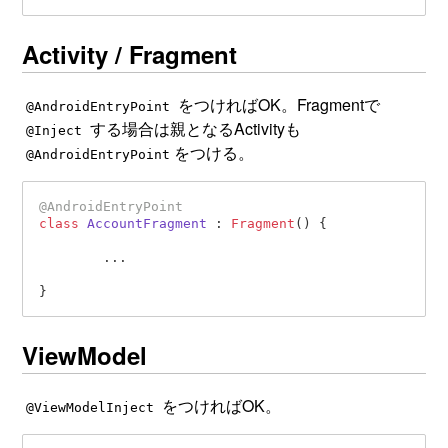
Activity / Fragment
をつければOK。Fragmentで
@AndroidEntryPoint
する場合は親となるActivityも
@Inject
をつける。
@AndroidEntryPoint
@AndroidEntryPoint
class
AccountFragment
 : 
Fragment
() {

	...

ViewModel
をつければOK。
@ViewModelInject