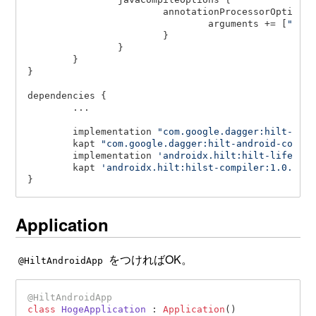
			annotationProcessorOptions {

arguments
 += [
"room
			}

		}

	}

}

dependencies {

	...

	implementation 
"com.google.dagger:hilt-andr
	kapt 
"com.google.dagger:hilt-android-compil
	implementation 
'androidx.hilt:hilt-lifecycl
	kapt 
'androidx.hilt:hilst-compiler:1.0.0-al
Application
をつければOK。
@HiltAndroidApp
@HiltAndroidApp
class
HogeApplication
 : 
Application