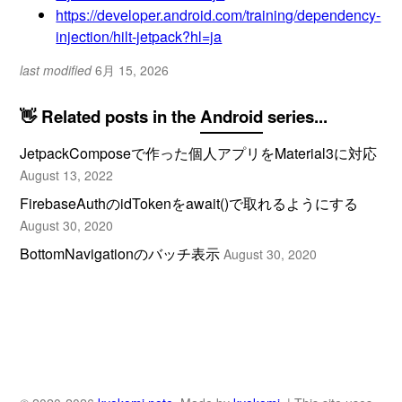
https://developer.android.com/training/dependency-
injection/hilt-jetpack?hl=ja
last modified
6月 15, 2026
👋 Related posts in the
Android
series...
JetpackComposeで作った個人アプリをMaterial3に対応
August 13, 2022
FirebaseAuthのidTokenをawait()で取れるようにする
August 30, 2020
BottomNavigationのバッチ表示
August 30, 2020