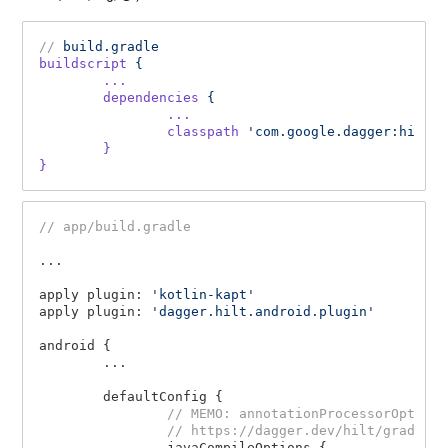
//
build.gradle
buildscript
{
...
dependencies
{
...
classpath
'com.google.dagger:hilt-a
}
}
// app/build.gradle
...

apply plugin: 
'kotlin-kapt'
apply plugin: 
'dagger.hilt.android.plugin'
android {

	...

	defaultConfig {

// MEMO: annotationProcessorOpt
// https://dagger.dev/hilt/gradle-
		javaCompileOptions {
