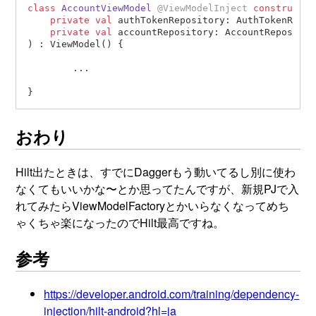
class
AccountViewModel
@ViewModelInject
constructor
private
val
 authTokenRepository: AuthTokenRepos
private
val
 accountRepository: AccountRepository
) : ViewModel() {

	...

おわり
Hilt出たときは、すでにDaggerもう動いてるし別に使わ
なくてもいいかな〜とか思ってたんですが、新規PJで入
れてみたらViewModelFactoryとかいらなくなってめち
ゃくちゃ楽になったのでHilt最高ですね。
参考
https://developer.android.com/training/dependency-
injection/hilt-android?hl=ja